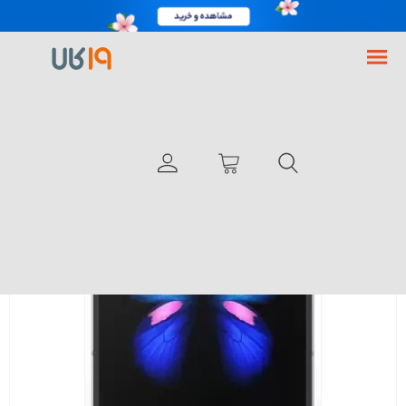
فروشگاه اینترنتی 19کالا
گوشی موبایل
گوشی سامسونگ
گوشی سامسونگ Galaxy Fold ظرفیت 512 گیگابایت
با انگشت بچرخانید