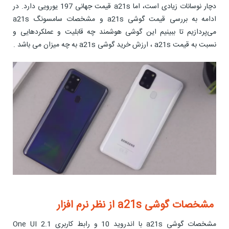
دچار نوسانات زیادی است، اما a21s قیمت جهانی 197 یورویی دارد. در
ادامه به بررسی قیمت گوشی a21s و مشخصات سامسونگ a21s
می‌پردازیم تا ببینیم این گوشی هوشمند چه قابلیت‌ و عملکردهایی و
نسبت به قیمت a21s ، ارزش خرید گوشی a21s به چه میزان می باشد .
مشخصات گوشی a21s از نظر نرم افزار
مشخصات گوشی a21s با اندروید 10 و رابط کاربری One UI 2.1