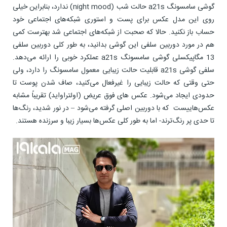
گوشی سامسونگ a21s حالت شب (night mood) ندارد، بنابراین خیلی
روی این مدل عکس برای پست و استوری شبکه‌های اجتماعی خود
حساب باز نکنید. حالا که صحبت از شبکه‌های اجتماعی شد بهترست کمی
هم در مورد دوربین سلفی این گوشی بدانید، به طور کلی دوربین سلفی
13 مگاپیکسلی گوشی سامسونگ a21s عملکرد خوبی را ارائه می‌دهد.
سلفی گوشی a21s قابلیت حالت زیبایی معمول سامسونگ را دارد، ولی
حتی وقتی که حالت زیبایی را غیرفعال می‌کنید، صاف شدن پوست تا
حدودی ایجاد می‌شود. عکس های فوق عریض (اولتراواید) تقریباً مشابه
عکس‌هاییست که با دوربین اصلی گرفته می‌شود – در نور شدید، رنگ‌ها
تا حدی پر رنگ‌ترند- اما به طور کلی عکس‌ها بسیار زیبا و سرزنده هستند.