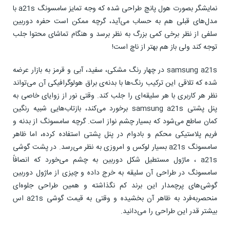
نمایشگر بصورت هول پانچ طراحی شده که وجه تمایز سامسونگ a21s با
مدل‌های قبلی هم به حساب می‌آید، گرچه ممکن است حفره دوربین
سلفی از نظر برخی کمی بزرگ به نظر برسد و هنگام تماشای محتوا جلب
توجه کند ولی باز هم بهتر از ناچ است!
samsung a21s در چهار رنگ مشکی، سفید، آبی و قرمز به بازار عرضه
شده که تلاقی این ترکیب رنگ‌ها با بدنه‌ی براق هولوگرافیکی آن می‌تواند
نظر هر کاربری با هر سلیقه‌ای را جلب کند. وقتی نور از زوایای خاصی به
پنل پشتی samsung a21s برخورد می‌کند، بازتاب‌هایی شبیه رنگین
کمان ساطع می‌شود که بسیار چشم نواز است. گرچه سامسونگ از بدنه و
فریم پلاستیکی محکم و بادوام در پنل پشتی استفاده کرده، اما ظاهر
سامسونگ a21s بسیار لوکس و امروزی به نظر می‌رسد. در پشت گوشی
a21s ، ماژول مستطیل شکل دوربین به چشم می‌خورد که انصافاً
سامسونگ در طراحی آن سلیقه به خرج داده و چیزی از ماژول‌ دوربین
گوشی‌های پرچمدار این برند کم نگذاشته و همین طراحی جلوه‌ای
منحصر‌به‌فرد به ظاهر آن بخشیده و وقتی به قیمت گوشی a21s اس
بیشتر قدر این طراحی را می‌دانید.