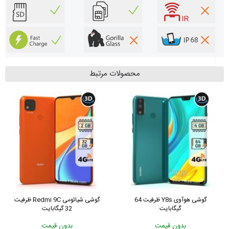
محصولات مرتبط
گوشی سامسونگ Galaxy A51
گوشی هوآوی Y8s ظرفیت 64
ظرفیت 128 رم 6 گیگابایت
گیگابایت
7,399,000 تومان
بدون قیمت
بدون قیمت