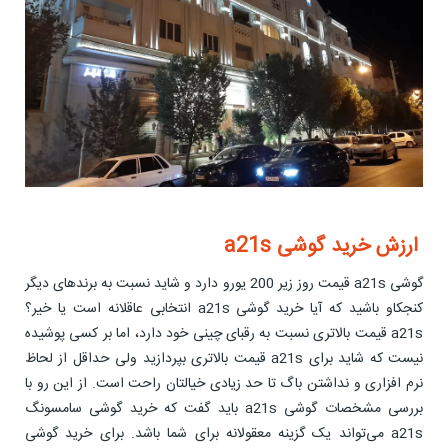
ارزش خرید گوشی a21s
گوشی a21s قیمت روز زیر 200 یورو دارد و شاید نسبت به برندهای دیگر
کنجکاو باشید که آیا خرید گوشی a21s انتخابی عاقلانه است یا خیر؟
a21s قیمت بالاتری نسبت به رقبای چینی خود دارد، اما بر کسی پوشیده
نیست که شاید برای a21s قیمت بالاتری بپردازید ولی حداقل از لحاظ
نرم افزاری و نداشتن باگ تا حد زیادی خیالتان راحت است. از این رو با
بررسی مشخصات گوشی a21s باید گفت که خرید گوشی سامسونگ
a21s می‌تواند یک گزینه معقولانه برای شما باشد. برای خرید گوشی