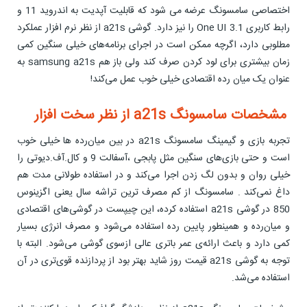
اختصاصی سامسونگ عرضه می شود که قابلیت آپدیت به اندروید 11 و
رابط کاربری One UI 3.1 را نیز دارد. گوشی a21s از نظر نرم افزار عملکرد
مطلوبی دارد، اگرچه ممکن است در اجرای برنامه‌های خیلی سنگین کمی
زمان بیشتری برای لود کردن صرف کند ولی باز هم samsung a21s به
عنوان یک میان رده اقتصادی خیلی خوب عمل می‌کند!
مشخصات سامسونگ a21s از نظر سخت افزار
تجربه بازی و گیمینگ سامسونگ a21s در بین میان‌رده ها خیلی خوب
است و حتی بازی‌های سنگین مثل پابجی ،آسفالت 9 و کال.آف.دیوتی را
خیلی روان و بدون لگ زدن اجرا می‌کند و در استفاده طولانی ‌مدت هم
داغ نمی‌کند . سامسونگ از کم مصرف ترین تراشه سال یعنی اگزینوس
850 در گوشی a21s استفاده کرده، این چیپست در گوشی‌های اقتصادی
و میان‌رده و همینطور پایین رده استفاده می‌شود و مصرف انرژی بسیار
کمی دارد و باعث ارائه‌ی عمر باتری عالی ازسوی گوشی می‌شود. البته با
توجه به گوشی a21s قیمت روز شاید بهتر بود از پردازنده قوی‌تری در آن
استفاده می‌شد.