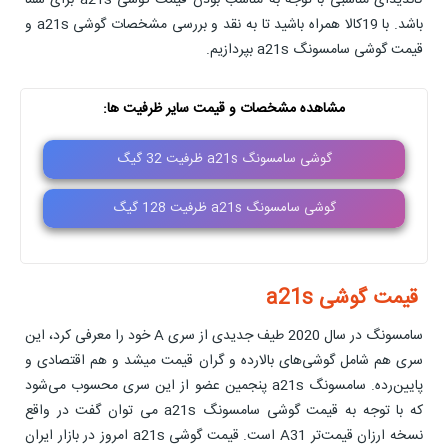
باشد. با 19کالا همراه باشید تا به نقد و بررسی مشخصات گوشی a21s و
قیمت گوشی سامسونگ a21s بپردازیم.
مشاهده مشخصات و قیمت سایر ظرفیت ها:
گوشی سامسونگ a21s ظرفیت 32 گیگ
گوشی سامسونگ a21s ظرفیت 128 گیگ
قیمت گوشی a21s
سامسونگ در سال 2020 طیف جدیدی از سری A خود را معرفی کرد، این
سری هم شامل گوشی‌های بالارده و گران قیمت میشد و هم اقتصادی و
پایین‌رده. سامسونگ a21s پنجمین عضو از این سری محسوب می‌شود
که با توجه به قیمت گوشی سامسونگ a21s می توان گفت در واقع
نسخه ارزان‌ قیمت‌تر A31 است. قیمت گوشی a21s امروز در بازار ایران