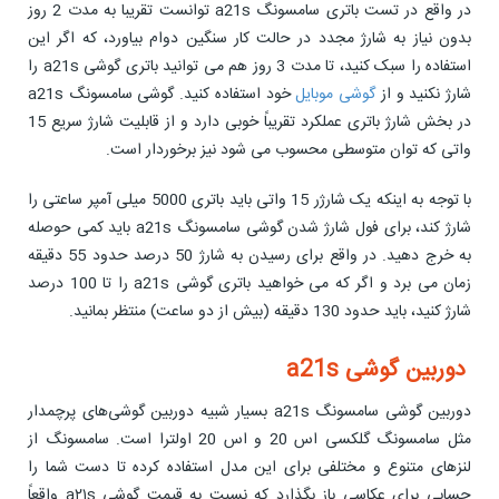
در واقع در تست باتری سامسونگ a21s توانست تقریبا به مدت 2 روز
بدون نیاز به شارژ مجدد در حالت کار سنگین دوام بیاورد، که اگر این
استفاده را سبک کنید، تا مدت 3 روز هم می توانید باتری گوشی a21s را
شارژ نکنید و از
گوشی موبایل
خود استفاده کنید. گوشی سامسونگ a21s
در بخش شارژ باتری عملکرد تقریباً خوبی دارد و از قابلیت شارژ سریع 15
واتی که توان متوسطی محسوب می شود نیز برخوردار است.
با توجه به اینکه یک شارژر 15 واتی باید باتری 5000 میلی آمپر ساعتی را
شارژ کند، برای فول شارژ شدن گوشی سامسونگ a21s باید کمی حوصله
به خرج دهید. در واقع برای رسیدن به شارژ 50 درصد حدود 55 دقیقه
زمان می برد و اگر که می خواهید باتری گوشی a21s را تا 100 درصد
شارژ کنید، باید حدود 130 دقیقه (بیش از دو ساعت) منتظر بمانید.
دوربین گوشی a21s
دوربین گوشی سامسونگ a21s بسیار شبیه دوربین گوشی‌های پرچمدار
مثل سامسونگ گلکسی اس 20 و اس 20 اولترا است. سامسونگ از
لنزهای متنوع و مختلفی برای این مدل استفاده کرده تا دست شما را
حسابی برای عکاسی باز بگذارد که نسبت به قیمت گوشی a۲۱s واقعاً