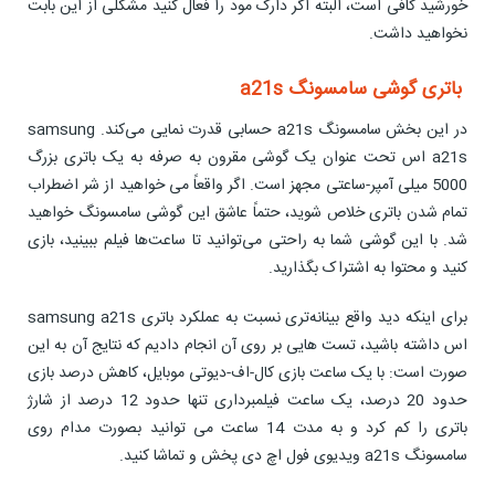
خورشید کافی است، البته اگر دارک مود را فعال کنید مشکلی از این بابت
نخواهید داشت.
باتری گوشی سامسونگ a21s
در این بخش سامسونگ a21s حسابی قدرت نمایی می‌کند. samsung
a21s اس تحت عنوان یک گوشی مقرون به صرفه به یک باتری بزرگ
5000 میلی آمپر-ساعتی مجهز است. اگر واقعاً می خواهید از شر اضطراب
تمام شدن باتری خلاص شوید، حتماً عاشق این گوشی سامسونگ خواهید
شد. با این گوشی شما به راحتی می‌توانید تا ساعت‌ها فیلم ببینید، بازی
کنید و محتوا به اشتراک بگذارید.
برای اینکه دید واقع بینانه‌تری نسبت به عملکرد باتری samsung a21s
اس داشته باشید، تست هایی بر روی آن انجام دادیم که نتایج آن به این
صورت است: با یک ساعت بازی کال-اف-دیوتی موبایل، کاهش درصد بازی
حدود 20 درصد، یک ساعت فیلمبرداری تنها حدود 12 درصد از شارژ
باتری را کم کرد و به مدت 14 ساعت می توانید بصورت مدام روی
سامسونگ a21s ویدیوی فول اچ دی پخش و تماشا کنید.