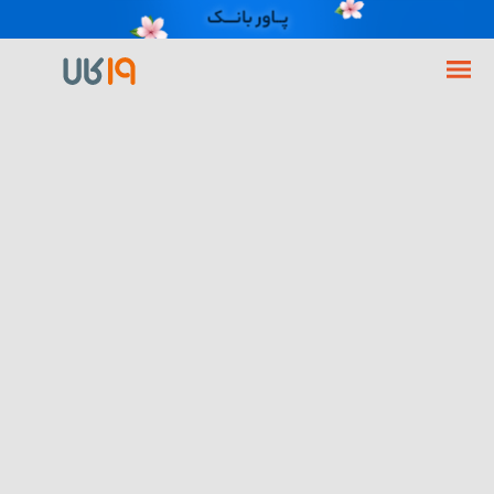
فروشگاه اینترنتی 19کالا
گوشی موبایل
گوشی سامسونگ
گوشی سامسونگ Galaxy A21s ظرفیت64 گیگابایت