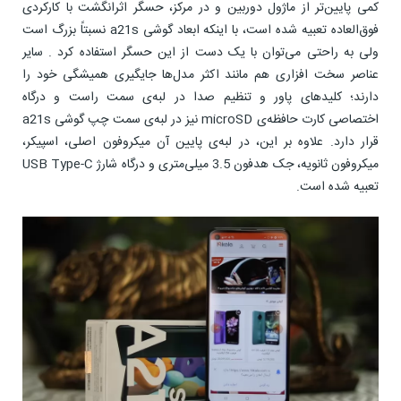
کمی پایین‌تر از ماژول دوربین و در مرکز، حسگر اثرانگشت با کارکردی
فوق‌العاده تعبیه شده است، با اینکه ابعاد گوشی a21s نسبتاً بزرگ است
ولی به راحتی می‌توان با یک دست از این حسگر استفاده کرد . سایر
عناصر سخت افزاری هم مانند اکثر مدل‌ها جایگیری همیشگی خود را
دارند؛ کلید‌‎های پاور و تنظیم صدا در لبه‌ی سمت راست و درگاه
اختصاصی کارت حافظه‌ی microSD نیز در لبه‌ی سمت چپ گوشی a21s
قرار دارد. علاوه بر‌ این، در لبه‌ی پایین آن میکروفون اصلی، اسپیکر،
میکروفون ثانویه، جک هدفون 3.5 میلی‌متری و درگاه شارژ USB Type-C
تعبیه شده است.