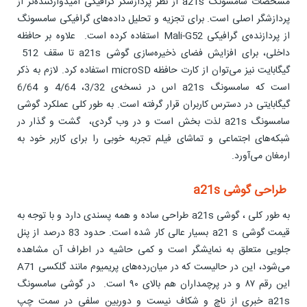
مشخصات سامسونگ a21s از نظر پردازشگر گرافیکی امیدوارکننده‌تر از
پردازشگر اصلی است. برای تجزیه و تحلیل داده‌های گرافیکی سامسونگ
از پردازنده‌ی گرافیکی Mali-G52 استفاده کرده است. علاوه بر حافظه
داخلی، برای افزایش فضای ذخیره‌سازی گوشی a21s تا سقف 512
گیگابایت نیز می‌توان از کارت حافظه microSD استفاده کرد. لازم به ذکر
است که سامسونگ a21s اس در نسخه‌ی 3/32، 4/64 و 6/64
گیگابایتی در ‌دسترس کاربران قرار گرفته است. به طور کلی عملکرد گوشی
سامسونگ a21s لذت بخش است و در وب گردی، گشت و گذار در
شبکه‌های اجتماعی و تماشای فیلم تجربه خوبی را برای کاربر خود به
ارمغان می‌آورد.
طراحی گوشی a21s
به طور کلی ، گوشی a21s طراحی ساده و همه پسندی دارد و با توجه به
قیمت گوشی a21 s بسیار عالی کار شده است. حدود 83 درصد از پنل
جلویی متعلق به نمایشگر است و کمی حاشیه در اطراف آن مشاهده
می‌شود، این در حالیست که در میان‌رده‌های پریمیوم مانند گلکسی A71
این رقم ۸۷ و در پرچمداران هم بالای ۹۰ است. در گوشی سامسونگ
a21s خبری از ناچ و شکاف نیست و دوربین سلفی در سمت چپ