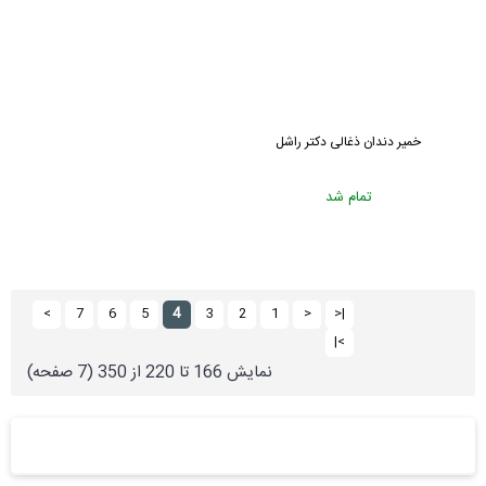
خمیر دندان ذغالی دکتر راشل
تمام شد
4
>
7
6
5
3
2
1
<
|<
>|
نمايش 166 تا 220 از 350 (7 صفحه)